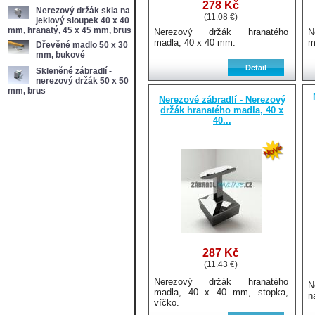
278 Kč
Nerezový držák skla na
(11.08 €)
jeklový sloupek 40 x 40
mm, hranatý, 45 x 45 mm, brus
Nerezový držák hranatého
N
madla, 40 x 40 mm.
m
Dřevěné madlo 50 x 30
mm, bukové
Skleněné zábradlí -
nerezový držák 50 x 50
mm, brus
Nerezové zábradlí - Nerezový
držák hranatého madla, 40 x
40...
287 Kč
(11.43 €)
Nerezový držák hranatého
N
madla, 40 x 40 mm, stopka,
n
víčko.