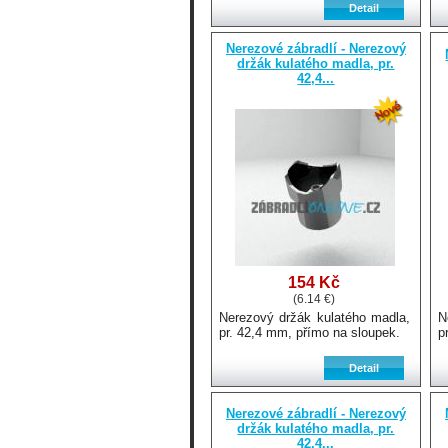
Nerezové zábradlí - Nerezový
držák kulatého madla, pr.
42,4...
154 Kč
(6.14 €)
Nerezový držák kulatého madla,
N
pr. 42,4 mm, přímo na sloupek.
p
Nerezové zábradlí - Nerezový
držák kulatého madla, pr.
42,4...