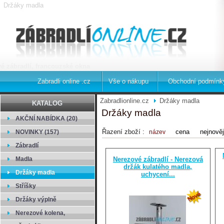
Držáky madla
é zábradlí, francouzské okna
Zabradli online .cz
Vše o nákupu
Obchodní podmínk
Zabradlionline.cz
Držáky madla
KATALOG
Držáky madla
AKČNÍ NABÍDKA (20)
Řazení zboží :
cena
nejnově
NOVINKY (157)
název
Zábradlí
Madla
Nerezové zábradlí - Nerezová
držák kulatého madla,
Držáky madla
uchycení...
Stříšky
Držáky výplně
Nerezové kolena,