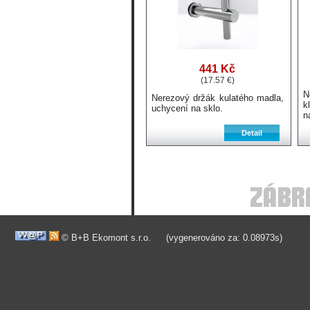
441 Kč
(17.57 €)
N
Nerezový držák kulatého madla,
k
uchycení na sklo.
n
© B+B Ekomont s.r.o.
(vygenerováno za: 0.08973s)