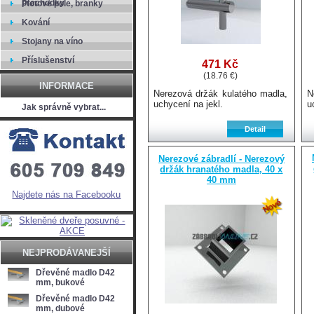
přechodky
Plotové pole, branky
Kování
Stojany na víno
Příslušenství
471 Kč
(18.76 €)
INFORMACE
Nerezová držák kulatého madla,
N
uchycení na jekl.
u
Jak správně vybrat...
Nerezové zábradlí - Nerezový
držák hranatého madla, 40 x
40 mm
Najdete nás na Facebooku
NEJPRODÁVANEJŠÍ
Dřevěné madlo D42
mm, bukové
Dřevěné madlo D42
mm, dubové