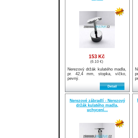
153 Kč
(6.10 €)
Nerezový držák kulatého madla,
N
pr. 42,4 mm, stopka, víčko,
p
pevný.
p
Nerezové zábradlí - Nerezový
držák kulatého madla,
uchycení...