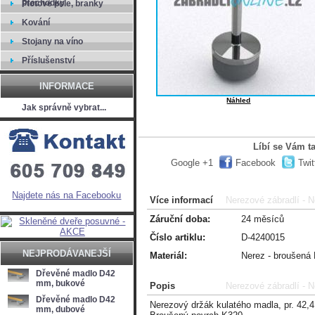
přechodky
Plotové pole, branky
Kování
Stojany na víno
Příslušenství
INFORMACE
Náhled
Jak správně vybrat...
Líbí se Vám t
Google +1
Facebook
Twit
Najdete nás na Facebooku
Více informací
Nerezové zábradlí - N
Záruční doba:
24 měsíců
Číslo artiklu:
D-4240015
NEJPRODÁVANEJŠÍ
Materiál:
Nerez - broušená
Dřevěné madlo D42
mm, bukové
Popis
Nerezové zábradlí - N
Dřevěné madlo D42
Nerezový držák kulatého madla, pr. 42
mm, dubové