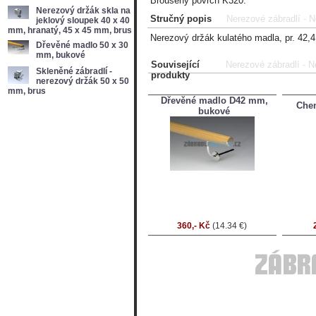
Broušený povrch K320.
Nerezový držák skla na
Stručný popis
Nerezové zábradlí - N
jeklový sloupek 40 x 40
mm, hranatý, 45 x 45 mm, brus
Nerezový držák kulatého madla, pr. 42,
Dřevěné madlo 50 x 30
mm, bukové
Související
Nerezové zábradlí - N
Skleněné zábradlí -
produkty
nerezový držák 50 x 50
mm, brus
Dřevěné madlo D42 mm,
Chem
bukové
360,- Kč
(14.34 €)