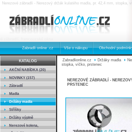
Nerezové zábradlí - Nerezový držák kulatého madla, pr. 42,4 mm, stopka, v
é zábradlí, francouzské okna
Zabradli online .cz
Vše o nákupu
Obchodní podmínk
Zabradlionline.cz
Držáky madla
Ne
KATALOG
stopka, víčko, prstenec
AKČNÍ NABÍDKA (20)
NOVINKY (157)
NEREZOVÉ ZÁBRADLÍ - NEREZOVÝ
PRSTENEC
Zábradlí
Madla
Držáky madla
Stříšky
Držáky výplně
Nerezové kolena,