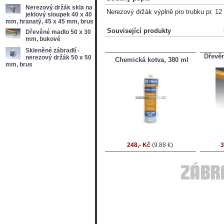
Nerezový držák skla na
Nerezový držák výplně pro trubku pr. 1
jeklový sloupek 40 x 40
mm, hranatý, 45 x 45 mm, brus
Související produkty
Dřevěné madlo 50 x 30
mm, bukové
Skleněné zábradlí -
Dřevě
nerezový držák 50 x 50
Chemická kotva, 380 ml
mm, brus
248,- Kč
(9.88 €)
3