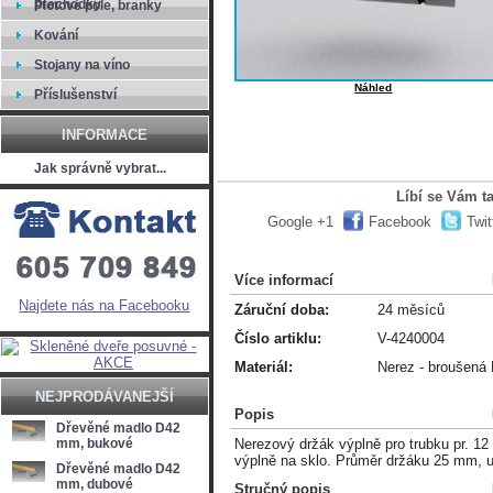
přechodky
Plotové pole, branky
Kování
Stojany na víno
Náhled
Příslušenství
INFORMACE
Jak správně vybrat...
Líbí se Vám t
Google +1
Facebook
Twit
Více informací
Najdete nás na Facebooku
Záruční doba:
24 měsíců
Číslo artiklu:
V-4240004
Materiál:
Nerez - broušená
NEJPRODÁVANEJŠÍ
Popis
Dřevěné madlo D42
mm, bukové
Nerezový držák výplně pro trubku pr. 1
výplně na sklo. Průměr držáku 25 mm, u
Dřevěné madlo D42
mm, dubové
Stručný popis