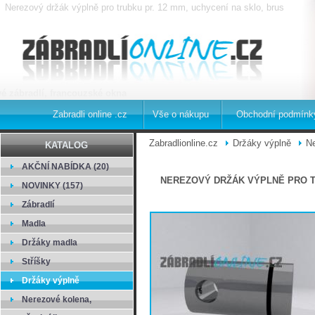
Nerezový držák výplně pro trubku pr. 12 mm, uchycení na sklo, brus
é zábradlí, francouzské okna
Zabradli online .cz
Vše o nákupu
Obchodní podmínk
Zabradlionline.cz
Držáky výplně
Ne
KATALOG
AKČNÍ NABÍDKA (20)
NEREZOVÝ DRŽÁK VÝPLNĚ PRO TR
NOVINKY (157)
Zábradlí
Madla
Držáky madla
Stříšky
Držáky výplně
Nerezové kolena,